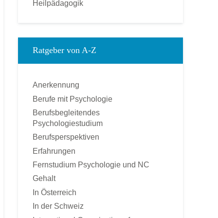
Heilpädagogik
Kinderpsychologie
Kommunikationspsychologie
Klinische Psychologie
Ratgeber von A-Z
Medienpsychologie
Montessori-Pädagogik
Anerkennung
Ökonomische Psychologie
Berufe mit Psychologie
Pädagogische Psychologie
Berufsbegleitendes
Personal und Business Coach
Psychologiestudium
Praktische Psychologie
Berufsperspektiven
Psychologie
Erfahrungen
Psychologischer Berater
Fernstudium Psychologie und NC
Psychotherapie – Heilpraktiker
Gehalt
Rechtspsychologie
In Österreich
Sozialpsychologie
In der Schweiz
Soziologie