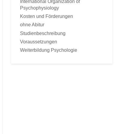
International Organization of
Sportpsychologie
Psychophysiology
Tierpsychologie
Kosten und Förderungen
Umweltpsychologie
ohne Abitur
Verkaufspsychologie
Studienbeschreibung
Verkehrspsychologie
Voraussetzungen
Werbepsychologie
Weiterbildung Psychologie
Wirtschaftspsychologie
FERNKURSE
Astrologische Psychologie
Angst- und Stressbewältigung
gepr. Kommunikationstrainer
Konfliktmanagement
Lerncoach
Mediation
Mentaltrainer