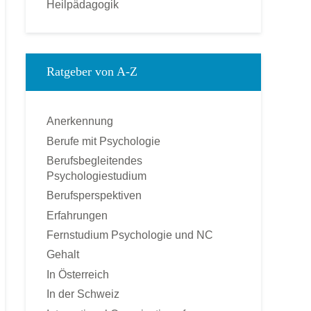
Heilpädagogik
Kinderpsychologie
Kommunikationspsychologie
Klinische Psychologie
Ratgeber von A-Z
Medienpsychologie
Montessori-Pädagogik
Anerkennung
Ökonomische Psychologie
Berufe mit Psychologie
Pädagogische Psychologie
Berufsbegleitendes
Personal und Business Coach
Psychologiestudium
Praktische Psychologie
Berufsperspektiven
Psychologie
Erfahrungen
Psychologischer Berater
Fernstudium Psychologie und NC
Psychotherapie – Heilpraktiker
Gehalt
Rechtspsychologie
In Österreich
Sozialpsychologie
In der Schweiz
Soziologie