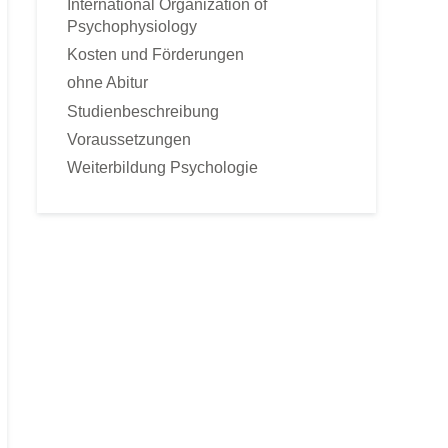
International Organization of
Sportpsychologie
Psychophysiology
Tierpsychologie
Kosten und Förderungen
Umweltpsychologie
ohne Abitur
Verkaufspsychologie
Studienbeschreibung
Verkehrspsychologie
Voraussetzungen
Werbepsychologie
Weiterbildung Psychologie
Wirtschaftspsychologie
FERNKURSE
Astrologische Psychologie
Angst- und Stressbewältigung
gepr. Kommunikationstrainer
Konfliktmanagement
Lerncoach
Mediation
Mentaltrainer