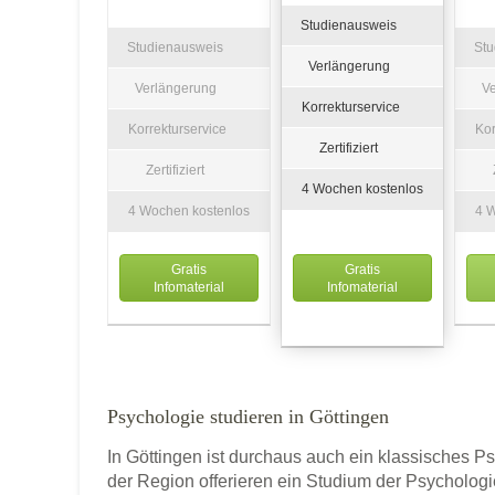
Studienausweis
Studienausweis
St
Verlängerung
Verlängerung
V
Korrekturservice
Korrekturservice
Kor
Zertifiziert
Zertifiziert
4 Wochen kostenlos
4 Wochen kostenlos
4 
Gratis
Gratis
Infomaterial
Infomaterial
Psychologie studieren in Göttingen
In Göttingen ist durchaus auch ein klassisches
der Region offerieren ein Studium der Psycholog