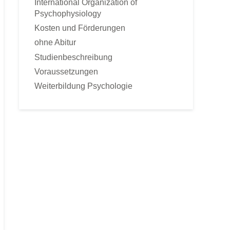
International Organization of
Sportpsychologie
Psychophysiology
Tierpsychologie
Kosten und Förderungen
Umweltpsychologie
ohne Abitur
Verkaufspsychologie
Studienbeschreibung
Verkehrspsychologie
Voraussetzungen
Werbepsychologie
Weiterbildung Psychologie
Wirtschaftspsychologie
FERNKURSE
Astrologische Psychologie
Angst- und Stressbewältigung
gepr. Kommunikationstrainer
Konfliktmanagement
Lerncoach
Mediation
Mentaltrainer