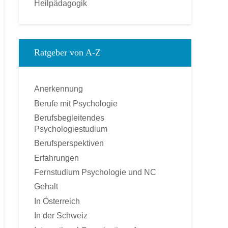
Heilpädagogik
Kinderpsychologie
Kommunikationspsychologie
Klinische Psychologie
Ratgeber von A-Z
Medienpsychologie
Montessori-Pädagogik
Anerkennung
Ökonomische Psychologie
Berufe mit Psychologie
Pädagogische Psychologie
Berufsbegleitendes
Personal und Business Coach
Psychologiestudium
Praktische Psychologie
Berufsperspektiven
Psychologie
Erfahrungen
Psychologischer Berater
Fernstudium Psychologie und NC
Psychotherapie – Heilpraktiker
Gehalt
Rechtspsychologie
In Österreich
Sozialpsychologie
In der Schweiz
Soziologie