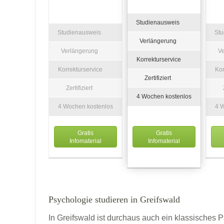
Studienausweis
Studienausweis
St
Verlängerung
Verlängerung
V
Korrekturservice
Korrekturservice
Kor
Zertifiziert
Zertifiziert
4 Wochen kostenlos
4 Wochen kostenlos
4 
Gratis
Gratis
Infomaterial
Infomaterial
Psychologie studieren in Greifswald
In Greifswald ist durchaus auch ein klassische