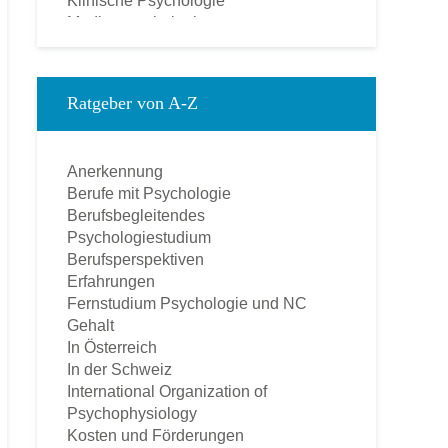
Klinische Psychologie
Medienpsychologie
Montessori-Pädagogik
Ökonomische Psychologie
Pädagogische Psychologie
Ratgeber von A-Z
Personal und Business Coach
Praktische Psychologie
Psychologie
Anerkennung
Psychologischer Berater
Berufe mit Psychologie
Psychotherapie – Heilpraktiker
Berufsbegleitendes
Rechtspsychologie
Psychologiestudium
Sozialpsychologie
Berufsperspektiven
Soziologie
Erfahrungen
Sportpsychologie
Fernstudium Psychologie und NC
Tierpsychologie
Gehalt
Umweltpsychologie
In Österreich
Verkaufspsychologie
In der Schweiz
Verkehrspsychologie
International Organization of
Werbepsychologie
Psychophysiology
Wirtschaftspsychologie
Kosten und Förderungen