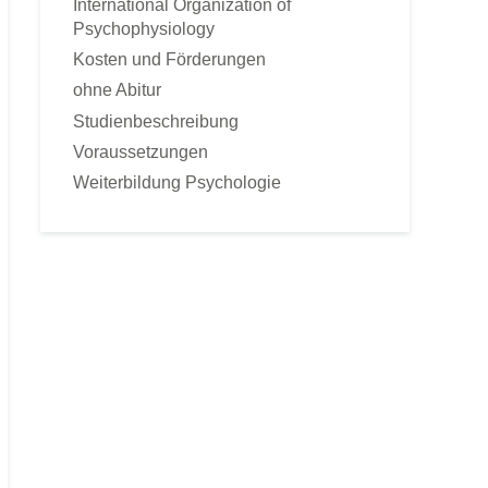
International Organization of
Sportpsychologie
Psychophysiology
Tierpsychologie
Kosten und Förderungen
Umweltpsychologie
ohne Abitur
Verkaufspsychologie
Studienbeschreibung
Verkehrspsychologie
Voraussetzungen
Werbepsychologie
Weiterbildung Psychologie
Wirtschaftspsychologie
FERNKURSE
Astrologische Psychologie
Angst- und Stressbewältigung
gepr. Kommunikationstrainer
Konfliktmanagement
Lerncoach
Mediation
Mentaltrainer