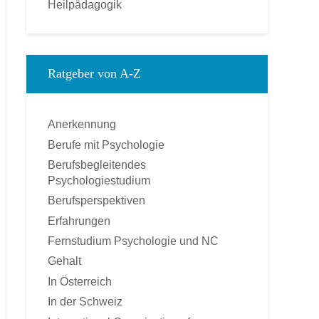
Heilpädagogik
Kinderpsychologie
Kommunikationspsychologie
Klinische Psychologie
Ratgeber von A-Z
Medienpsychologie
Montessori-Pädagogik
Anerkennung
Ökonomische Psychologie
Berufe mit Psychologie
Pädagogische Psychologie
Berufsbegleitendes
Personal und Business Coach
Psychologiestudium
Praktische Psychologie
Berufsperspektiven
Psychologie
Erfahrungen
Psychologischer Berater
Fernstudium Psychologie und NC
Psychotherapie – Heilpraktiker
Gehalt
Rechtspsychologie
In Österreich
Sozialpsychologie
In der Schweiz
Soziologie