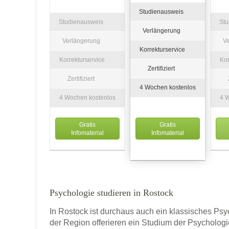
Studienausweis
Studienausweis
St
Verlängerung
Verlängerung
V
Korrekturservice
Korrekturservice
Kor
Zertifiziert
Zertifiziert
4 Wochen kostenlos
4 Wochen kostenlos
4 
Gratis
Gratis
Infomaterial
Infomaterial
Psychologie studieren in Rostock
In Rostock ist durchaus auch ein klassisches P
der Region offerieren ein Studium der Psycholog