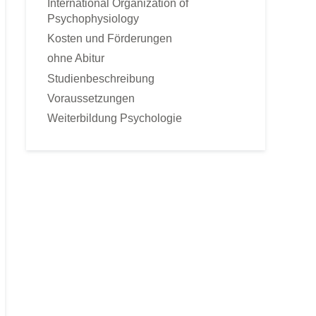
International Organization of
Sportpsychologie
Psychophysiology
Tierpsychologie
Kosten und Förderungen
Umweltpsychologie
ohne Abitur
Verkaufspsychologie
Studienbeschreibung
Verkehrspsychologie
Voraussetzungen
Werbepsychologie
Weiterbildung Psychologie
Wirtschaftspsychologie
FERNKURSE
Astrologische Psychologie
Angst- und Stressbewältigung
gepr. Kommunikationstrainer
Konfliktmanagement
Lerncoach
Mediation
Mentaltrainer