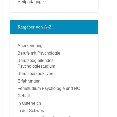
Heilpädagogik
Kinderpsychologie
Kommunikationspsychologie
Klinische Psychologie
Ratgeber von A-Z
Medienpsychologie
Montessori-Pädagogik
Anerkennung
Ökonomische Psychologie
Berufe mit Psychologie
Pädagogische Psychologie
Berufsbegleitendes
Personal und Business Coach
Psychologiestudium
Praktische Psychologie
Berufsperspektiven
Psychologie
Erfahrungen
Psychologischer Berater
Fernstudium Psychologie und NC
Psychotherapie – Heilpraktiker
Gehalt
Rechtspsychologie
In Österreich
Sozialpsychologie
In der Schweiz
Soziologie