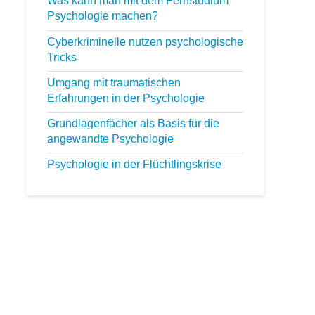
Was kann man mit dem Fernstudium
NLP Ausbildung
Psychologie machen?
Palliativbegleiter
Cyberkriminelle nutzen psychologische
Persönlichkeitstraining
Tricks
Stressmanagement
Umgang mit traumatischen
Suchtberatung
Erfahrungen in der Psychologie
Grundlagenfächer als Basis für die
angewandte Psychologie
Psychologie in der Flüchtlingskrise