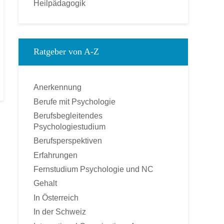
Heilpädagogik
Kinderpsychologie
Kommunikationspsychologie
Klinische Psychologie
Ratgeber von A-Z
Medienpsychologie
Montessori-Pädagogik
Anerkennung
Ökonomische Psychologie
Berufe mit Psychologie
Pädagogische Psychologie
Berufsbegleitendes
Personal und Business Coach
Psychologiestudium
Praktische Psychologie
Berufsperspektiven
Psychologie
Erfahrungen
Psychologischer Berater
Fernstudium Psychologie und NC
Psychotherapie – Heilpraktiker
Gehalt
Rechtspsychologie
In Österreich
Sozialpsychologie
In der Schweiz
Soziologie