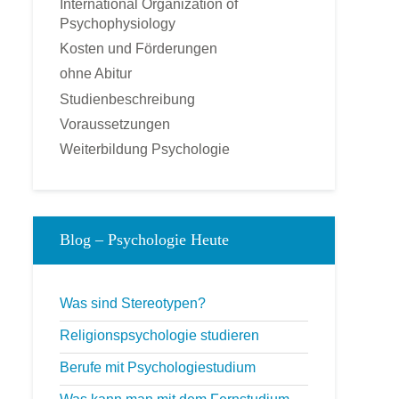
International Organization of
Sportpsychologie
Psychophysiology
Tierpsychologie
Kosten und Förderungen
Umweltpsychologie
ohne Abitur
Verkaufspsychologie
Studienbeschreibung
Verkehrspsychologie
Voraussetzungen
Werbepsychologie
Weiterbildung Psychologie
Wirtschaftspsychologie
FERNKURSE
Astrologische Psychologie
Blog – Psychologie Heute
Angst- und Stressbewältigung
gepr. Kommunikationstrainer
Konfliktmanagement
Was sind Stereotypen?
Lerncoach
Religionspsychologie studieren
Mediation
Berufe mit Psychologiestudium
Mentaltrainer