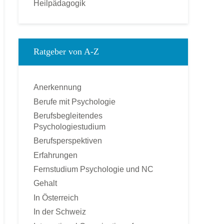
Heilpädagogik
Kinderpsychologie
Kommunikationspsychologie
Klinische Psychologie
Ratgeber von A-Z
Medienpsychologie
Montessori-Pädagogik
Anerkennung
Ökonomische Psychologie
Berufe mit Psychologie
Pädagogische Psychologie
Berufsbegleitendes
Personal und Business Coach
Psychologiestudium
Praktische Psychologie
Berufsperspektiven
Psychologie
Erfahrungen
Psychologischer Berater
Fernstudium Psychologie und NC
Psychotherapie – Heilpraktiker
Gehalt
Rechtspsychologie
In Österreich
Sozialpsychologie
In der Schweiz
Soziologie