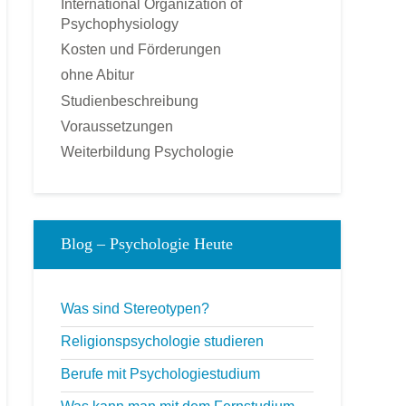
International Organization of
Sportpsychologie
Psychophysiology
Tierpsychologie
Kosten und Förderungen
Umweltpsychologie
ohne Abitur
Verkaufspsychologie
Studienbeschreibung
Verkehrspsychologie
Voraussetzungen
Werbepsychologie
Weiterbildung Psychologie
Wirtschaftspsychologie
FERNKURSE
Astrologische Psychologie
Blog – Psychologie Heute
Angst- und Stressbewältigung
gepr. Kommunikationstrainer
Konfliktmanagement
Was sind Stereotypen?
Lerncoach
Religionspsychologie studieren
Mediation
Berufe mit Psychologiestudium
Mentaltrainer