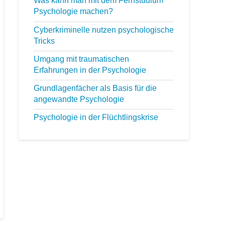
Was kann man mit dem Fernstudium
NLP Ausbildung
Psychologie machen?
Palliativbegleiter
Cyberkriminelle nutzen psychologische
Persönlichkeitstraining
Tricks
Stressmanagement
Umgang mit traumatischen
Suchtberatung
Erfahrungen in der Psychologie
Grundlagenfächer als Basis für die
angewandte Psychologie
Psychologie in der Flüchtlingskrise